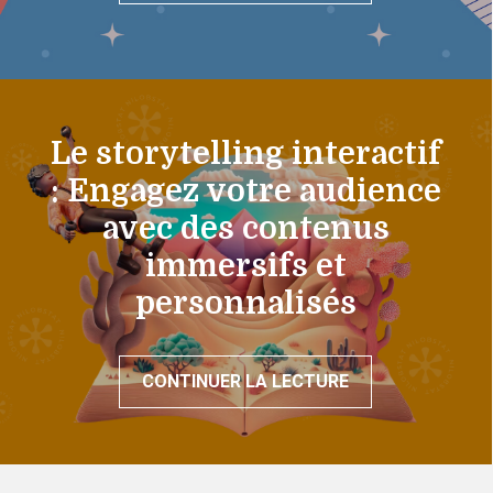
Le storytelling interactif
: Engagez votre audience
avec des contenus
immersifs et
personnalisés
CONTINUER LA LECTURE